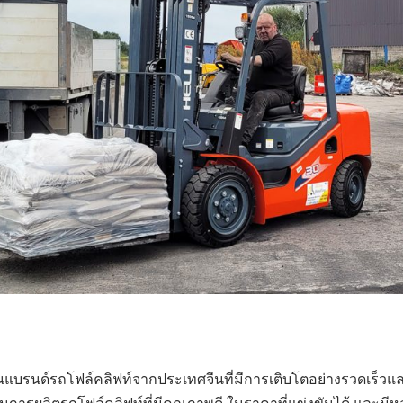
นแบรนด์รถโฟล์คลิฟท์จากประเทศจีนที่มีการเติบโตอย่างรวดเร็วแ